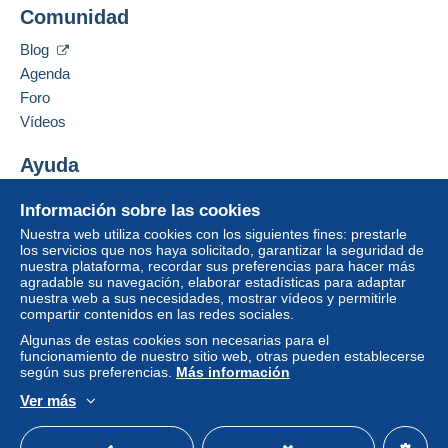
FRENCH-ANTIK
El comprador utiliza los medios de pago
Comunidad
21 RUE JEAN LACOSTE
proporcionados por Delcampe en la página "
Mis
10000
Troyes
compras: A pagar
".
Blog
Francia
Agenda
Un pago que no pase por
el sistema de pago
Foro
integrado a la página
será reembolsado por el
Añadir ese vendedor a los favoritos
vendedor al comprador. Una compra no pagada
Vídeos
Contactar con el vendedor
puede tener consecuencias en la cuenta del
Ocultar los objetos de este vendedor
comprador.
Ayuda
Si las condiciones de venta del vendedor incluyen
Centro de ayuda
Información sobre las cookies
cláusulas relativas al pago, estas se considerarán
Comprar en Delcampe
nulas. Las condiciones de pago de la página web
Nuestra web utiliza cookies con los siguientes fines: prestarle
Vender en Delcampe
los servicios que nos haya solicitado, garantizar la seguridad de
Delcampe, tal y como se definen en las
nuestra plataforma, recordar sus preferencias para hacer más
Una página securizada
condiciones de uso
, son las únicas aplicables.
agradable su navegación, elaborar estadísticas para adaptar
nuestra web a sus necesidades, mostrar vídeos y permitirle
Las compras deben pagarse en un plazo de
14
compartir contenidos en las redes sociales.
días
a partir de la recepción de la declaración final
Algunas de estas cookies son necesarias para el
del vendedor.
funcionamiento de nuestro sitio web, otras pueden establecerse
según sus preferencias.
Más información
Garantía:
Ver más
Derecho de retracto
|
Gastos de devolución a
Español
USD
Modo estándar
America/
cargo del comprador.
Para saber el plazo de devolución y de reembolso