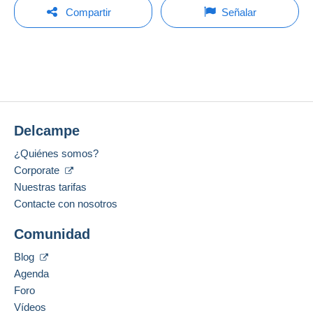
La venta se prolongará un minuto si se presenta una
A cargo del comprador
Para hacer una pregunta, debe iniciar una
oferta menos de un minuto antes del plazo.
Compartir
Señalar
sesión.
Apellido:
Métodos de pago:
MARCOPHILIE 74
Actualizar las pujas
Iniciar sesión
Miembro desde:
Condiciones de pago:
18 feb 2007
Todos los pagos se realizan a través de la página
No hay ninguna puja por el momento.
web de Delcampe. Según las posibilidades
Ultima conexión:
ofrecidas por el vendedor, puede utilizar
PayPal
,
Menos de 24 horas
Para su seguridad, las ventas son privadas.
añadir una
tarjeta de crédito/débito
o realizar una
Delcampe
transferencia a su saldo
. No se realizan pagos
Métodos de pago:
por cheque o transferencia bancaria directa al
¿Quiénes somos?
vendedor.
Corporate
Idioma hablado:
Francés
Nuestras tarifas
El comprador utiliza los medios de pago
proporcionados por Delcampe en la página "
Mis
Contacte con nosotros
Dirección profesional:
compras: A pagar
".
MARCOPHILIE 74
Comunidad
8 rue du Bargy Messy
Un pago que no pase por
el sistema de pago
74300
Cluses
integrado a la página
será reembolsado por el
Blog
Francia
vendedor al comprador. Una compra no pagada
Agenda
puede tener consecuencias en la cuenta del
Foro
comprador.
Añadir ese vendedor a los favoritos
Vídeos