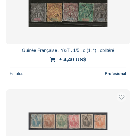
Guinée Française . Y&T . 1/5 . o (1: *) . oblitéré
± 4,40 US$
Estatus
Profesional