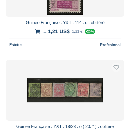
Guinée Française . Y&T . 114 . o . oblitéré
± 1,21 US$
1,31 €
-20 %
Estatus
Profesional
Guinée Française . Y&T . 18/23 . o ( 20: * ) . oblitéré