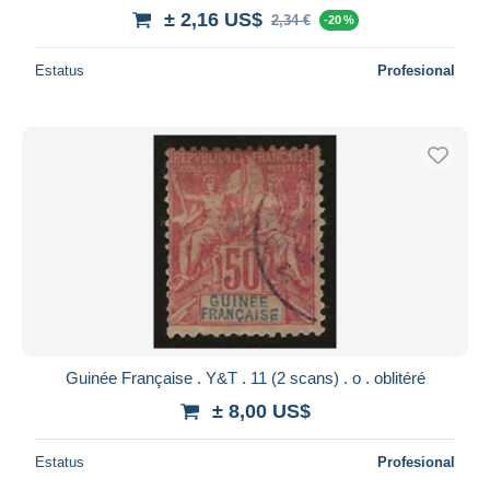
± 2,16 US$
2,34 €
-20 %
Estatus
Profesional
Guinée Française . Y&T . 11 (2 scans) . o . oblitéré
± 8,00 US$
Estatus
Profesional