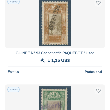
Nuevo
Sólo con descuento
Envío gratis
Métodos de pago
PayPal
Transferencia bancaria
Visa
Mastercard
Bancontact
GUINEE N° 93 Cachet griffe PAQUEBOT / Used
iDeal
± 1,15 US$
Maestro
Deseleccionar todo
Estatus
Profesional
Residencia del vendedor
Mundo entero
Nuevo