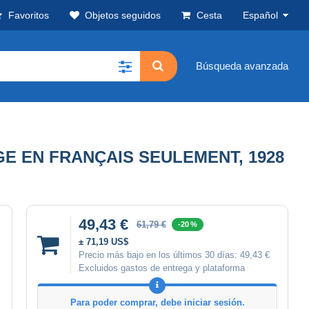
Favoritos
Objetos seguidos
Cesta
Español
Búsqueda avanzada
RGE EN FRANÇAIS SEULEMENT, 1928
49,43 €
61,79 €
-20 %
± 71,19 US$
Precio más bajo en los últimos 30 días:
49,43 €
Excluidos gastos de entrega y plataforma
Para poder comprar, debe iniciar sesión.