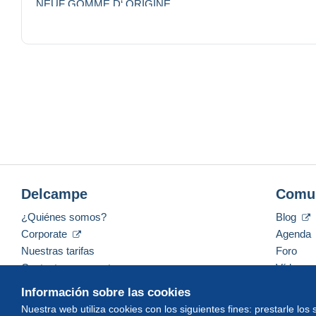
NEUF GOMME D‘ ORIGINE
LÉGER CLAIR DE CHARNIÉRE, SINON 1er CHOIX
VARIÉTÉ DOUBLE SURCHARGE QUE DU TEXTE EN FRA
SIGNÉ À MA DEMANDE PAR L‘ EXPERT PASCAL SCHE
Delcampe
Comu
¿Quiénes somos?
Blog
Corporate
Agenda
Nuestras tarifas
Foro
Contacte con nosotros
Vídeos
Información sobre las cookies
Nuestra web utiliza cookies con los siguientes fines: prestarle los