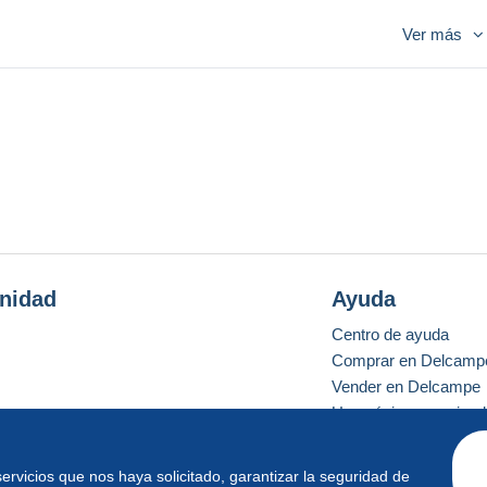
Ver más
NÇAIS ET DE LA BARRE EN HAUT = INCONNU YVERT
LLER
nidad
Ayuda
Centro de ayuda
Comprar en Delcamp
Vender en Delcampe
Una página securizad
 servicios que nos haya solicitado, garantizar la seguridad de