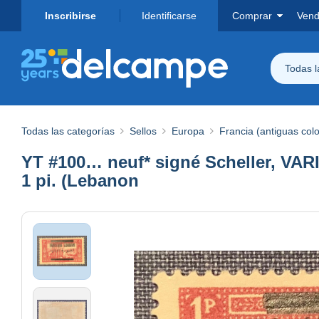
Inscribirse
Identificarse
Comprar
Vend
Todas 
Todas las categorías
Sellos
Europa
Francia (antiguas col
YT #100… neuf* signé Scheller,
1 pi. (Lebanon