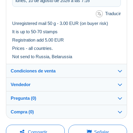
lunes, 10 de agosto de 2026 a las 7:16
Traducir
Unregistered mail 50 g - 3.00 EUR (on buyer risk)
It is up to 50-70 stamps
Registration add 5.00 EUR
Prices - all countries.
Not send to Russia, Belarussia
Condiciones de venta
Vendedor
Detalles de las condiciones de venta
Pregunta (0)
Envío
julius10
100%
(22945x)
Envío tras el pago dentro de los 5 días
Compra (0)
Tienda
Gastos de envío:
Precio según el modo de envío deseado
Para hacer una pregunta, debe iniciar una
Última actualización: 4:56:28
Compartir
Señalar