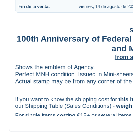
Fin de la venta:
viernes, 14 de agosto de 20
S
100th Anniversary of Federal
and 
from s
Shows the emblem of Agency.
Perfect MNH condition. Issued in Mini-sheets
Actual stamp may be from any corner of the
If you want to know the shipping cost for
this 
our Shipping Table (Sales Conditions) -
weigh
For single items costing €15+ or several items
check the cost only for
Tracked Mail
(with trac