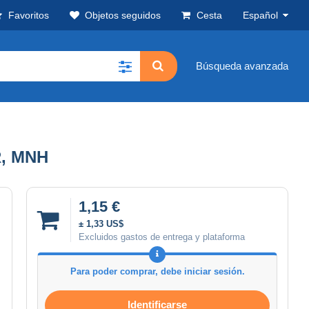
Favoritos
Objetos seguidos
Cesta
Español
Búsqueda avanzada
R, MNH
1,15 €
± 1,33 US$
Excluidos gastos de entrega y plataforma
Para poder comprar, debe iniciar sesión.
Identificarse