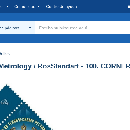
er
Comunidad
Centro de ayuda
las páginas Delcampe
Sellos
 Metrology / RosStandart - 100. CORNE