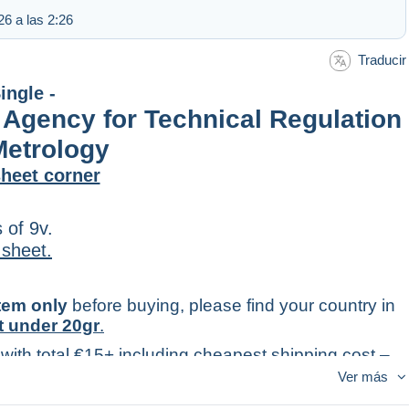
26 a las 2:26
Traducir
ingle -
 Agency for Technical Regulation
Metrology
heet corner
 of 9v.
 sheet.
item only
before buying, please find your country in
t under 20gr
.
 with total €15+ including cheapest shipping cost –
king).
Ver más