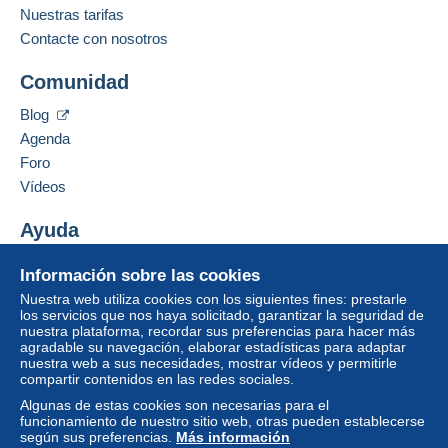
Zona 2
Inglés (Reino Unido)
Nuestras tarifas
Contacte con nosotros
Para acceder a la información
Añadir ese vendedor a los favoritos
Esta zona incluye
un país
.
sobre las entregas, debe ser
Comunidad
Contactar con el vendedor
miembro y conectarse.
Ocultar los objetos de este vendedor
Modo de envío
Blog
Identific
Registr
Agenda
Pago por:
arse
arse
Foro
Carta certificada (tamaño normal/carta
Vídeos
pequeña) (seguimiento)
Ayuda
2,60 €
Centro de ayuda
Información sobre las cookies
Comprar en Delcampe
Nuestra web utiliza cookies con los siguientes fines: prestarle
Condiciones de pago:
Vender en Delcampe
los servicios que nos haya solicitado, garantizar la seguridad de
Todos los pagos se realizan a través de la página web
nuestra plataforma, recordar sus preferencias para hacer más
Una página securizada
de Delcampe. Según las posibilidades ofrecidas por el
agradable su navegación, elaborar estadísticas para adaptar
vendedor, puede utilizar
PayPal
, añadir una
tarjeta de
nuestra web a sus necesidades, mostrar vídeos y permitirle
compartir contenidos en las redes sociales.
crédito/débito
o realizar una
transferencia a su saldo
.
No se realizan pagos por cheque o transferencia
Algunas de estas cookies son necesarias para el
funcionamiento de nuestro sitio web, otras pueden establecerse
bancaria directa al vendedor.
según sus preferencias.
Más información