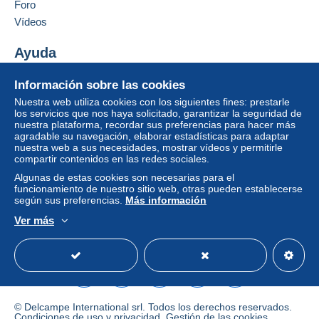
Foro
integrado a la página
será reembolsado por el
Añadir ese vendedor a los favoritos
vendedor al comprador. Una compra no pagada
Vídeos
Contactar con el vendedor
puede tener consecuencias en la cuenta del
Ocultar los objetos de este vendedor
comprador.
Ayuda
Si las condiciones de venta del vendedor incluyen
Centro de ayuda
Información sobre las cookies
cláusulas relativas al pago, estas se considerarán
Comprar en Delcampe
nulas. Las condiciones de pago de la página web
Nuestra web utiliza cookies con los siguientes fines: prestarle
Vender en Delcampe
los servicios que nos haya solicitado, garantizar la seguridad de
Delcampe, tal y como se definen en las
nuestra plataforma, recordar sus preferencias para hacer más
Una página securizada
condiciones de uso
, son las únicas aplicables.
agradable su navegación, elaborar estadísticas para adaptar
nuestra web a sus necesidades, mostrar vídeos y permitirle
Las compras deben pagarse en un plazo de
14
compartir contenidos en las redes sociales.
días
a partir de la recepción de la declaración final
Algunas de estas cookies son necesarias para el
del vendedor.
funcionamiento de nuestro sitio web, otras pueden establecerse
según sus preferencias.
Más información
Garantía:
Ver más
Derecho de retracto
|
Gastos de devolución a
Español
USD
Modo estándar
America/
cargo del comprador.
Para saber el plazo de devolución y de reembolso
del artículo,
consulte las Condiciones de Uso
Delcampe
.
© Delcampe International srl. Todos los derechos reservados.
Condiciones de uso
y
privacidad
.
Gestión de las cookies