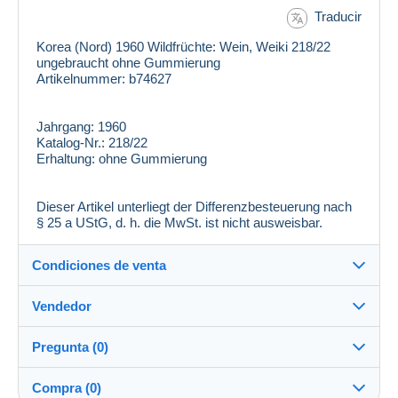
Traducir
Korea (Nord) 1960 Wildfrüchte: Wein, Weiki 218/22
ungebraucht ohne Gummierung
Artikelnummer: b74627
Jahrgang:
1960
Katalog-Nr.:
218/22
Erhaltung:
ohne Gummierung
Dieser Artikel unterliegt der Differenzbesteuerung nach
§ 25 a UStG, d. h. die MwSt. ist nicht ausweisbar.
Condiciones de venta
Vendedor
Destino:
Ver la lista de países
Pregunta (0)
zackenprofi
100%
(26099x)
Entrega en persona:
Compra (0)
Sí
PRO