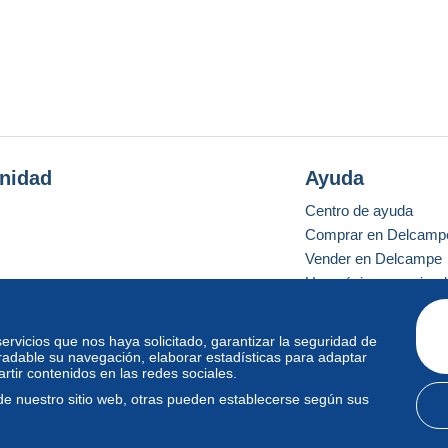
nidad
Ayuda
Centro de ayuda
Comprar en Delcamp
Vender en Delcampe
Una página securizad
 servicios que nos haya solicitado, garantizar la seguridad de
radable su navegación, elaborar estadísticas para adaptar
o estándar
tir contenidos en las redes sociales.
de nuestro sitio web, otras pueden establecerse según sus
diciones de uso
y
privacidad
.
Gestión de las cookies