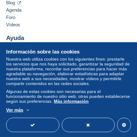
37130
Gleichen-Rittmarshausen
compras: A pagar
".
Blog
Alemania
Agenda
Un pago que no pase por
el sistema de pago
Foro
integrado a la página
será reembolsado por el
Añadir ese vendedor a los favoritos
vendedor al comprador. Una compra no pagada
Vídeos
Contactar con el vendedor
puede tener consecuencias en la cuenta del
Ocultar los objetos de este vendedor
comprador.
Ayuda
Si las condiciones de venta del vendedor incluyen
Centro de ayuda
Información sobre las cookies
cláusulas relativas al pago, estas se considerarán
Comprar en Delcampe
nulas. Las condiciones de pago de la página web
Nuestra web utiliza cookies con los siguientes fines: prestarle
Vender en Delcampe
los servicios que nos haya solicitado, garantizar la seguridad de
Delcampe, tal y como se definen en las
nuestra plataforma, recordar sus preferencias para hacer más
Una página securizada
condiciones de uso
, son las únicas aplicables.
agradable su navegación, elaborar estadísticas para adaptar
nuestra web a sus necesidades, mostrar vídeos y permitirle
Las compras deben pagarse en un plazo de
14
compartir contenidos en las redes sociales.
días
a partir de la recepción de la declaración final
Algunas de estas cookies son necesarias para el
del vendedor.
funcionamiento de nuestro sitio web, otras pueden establecerse
según sus preferencias.
Más información
Garantía:
Ver más
Derecho de retracto
|
Gastos de devolución a
Español
USD
Modo estándar
America/
cargo del comprador.
Para saber el plazo de devolución y de reembolso
del artículo,
consulte las Condiciones de Uso
Delcampe
.