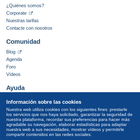
Para mayor seguridad, el vendedor le pide que
Métodos de pago:
¿Quiénes somos?
opte por un modo de envío con seguimiento
Corporate
para las compras:
Idiomas hablados:
Nuestras tarifas
a partir de una compra de 100,00 €.
Francés,
Inglés (Reino Unido),
Inglés (Estados
Contacte con nosotros
Unidos)
1
Comunidad
Zona 1
Dirección profesional:
GERARDUSMERCATOR Business Consulting &
Blog
Venture GmbH
Zona 2
Agenda
Tuchlauben 7a
Foro
5. Etage
Zona 3
Vídeos
1010
Wien
Austria
Ayuda
Esta zona incluye
un país
.
Centro de ayuda
Añadir ese vendedor a los favoritos
Información sobre las cookies
Carta (tamaño normal)
Contactar con el vendedor
Comprar en Delcampe
Nuestra web utiliza cookies con los siguientes fines: prestarle
Ocultar los objetos de este vendedor
Vender en Delcampe
los servicios que nos haya solicitado, garantizar la seguridad de
Pago por:
nuestra plataforma, recordar sus preferencias para hacer más
Una página securizada
agradable su navegación, elaborar estadísticas para adaptar
De 1gr a 20gr
nuestra web a sus necesidades, mostrar vídeos y permitirle
compartir contenidos en las redes sociales.
2,00 €