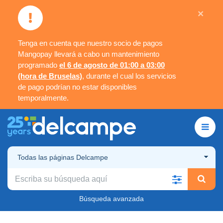
×
Tenga en cuenta que nuestro socio de pagos
Mangopay llevará a cabo un mantenimiento
programado
el 6 de agosto de 01:00 a 03:00
(hora de Bruselas)
, durante el cual los servicios
de pago podrían no estar disponibles
temporalmente.
Todas las páginas Delcampe
Búsqueda avanzada