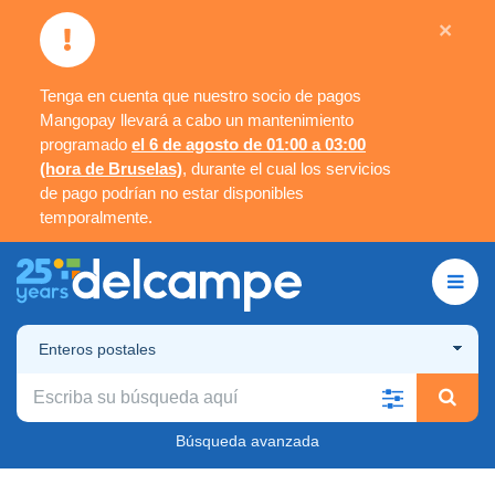
×
Tenga en cuenta que nuestro socio de pagos
Mangopay llevará a cabo un mantenimiento
programado
el 6 de agosto de 01:00 a 03:00
(hora de Bruselas)
, durante el cual los servicios
de pago podrían no estar disponibles
temporalmente.
Enteros postales
Búsqueda avanzada