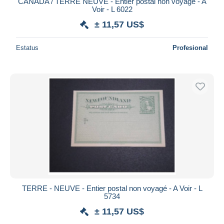
iDeal
CANADA / TERRE NEUVE - Entier postal non voyagé - A
Voir - L 6022
Maestro
± 11,57 US$
Deseleccionar todo
Estatus
Profesional
Residencia del vendedor
Mundo entero
Aplicar
TERRE - NEUVE - Entier postal non voyagé - A Voir - L
5734
± 11,57 US$