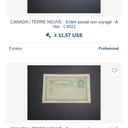
Todas las duraciones
Nuevo desde
Días
CANADA / TERRE NEUVE - Entier postal non voyagé - A
Voir - L 6021
Cerrando dentro
horas
de
± 11,57 US$
Precio
Estatus
Profesional
De
a
US$
US$
Sólo con descuento
Envío gratis
Métodos de pago
PayPal
Transferencia bancaria
Visa
Mastercard
Bancontact