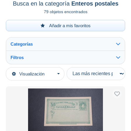
Busca en la categoría
Enteros postales
79 objetos encontrados
Añadir a mis favoritos
Categorías
Filtros
Ver todo
Tipo de venta
Visualización
Categorías principales
Activas
Sellos
Precios fijos
América
Subasta con ofertas
Canadá
Subastas sin pujas
Provincias (...-1949)
Casa de subastas
Newfoundland
Vendidos
Enteros postales
Duration