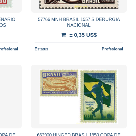
ENARIO
57766 MNH BRASIL 1957 SIDERURGIA
LOS
NACIONAL
± 0,35 US$
rofesional
Estatus
Profesional
COPA DE
663900 HINGED BRASIL 1950 COPA DE