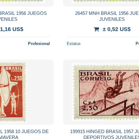
BRASIL 1956 JUEGOS
26457 MNH BRASIL 1956 JU
VENILES
JUVENILES
 1,16 US$
± 0,52 US$
Profesional
Estatus
P
L 1958 10 JUEGOS DE
199915 HINGED BRASIL 1957 
IMAVERA
DEPORTIVOS JUVENILE