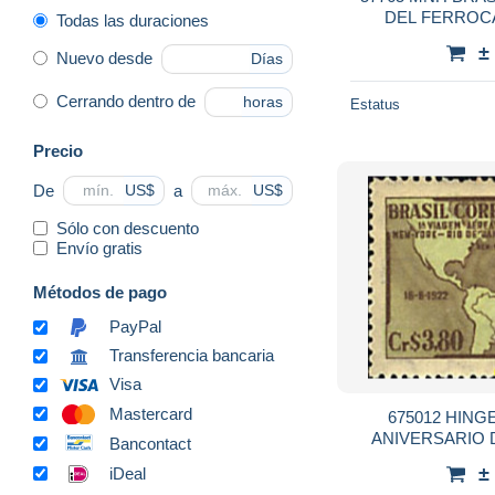
DEL FERROC
Todas las duraciones
±
Nuevo desde
Días
Cerrando dentro de
horas
Estatus
Precio
De
a
US$
US$
Sólo con descuento
Envío gratis
Métodos de pago
PayPal
Transferencia bancaria
Visa
Mastercard
675012 HINGE
ANIVERSARIO 
Bancontact
NUEVA YORK 
±
iDeal