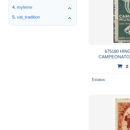
myleme
vat_tradition
675180 HIN
CAMPEONATO 
±
Estatus