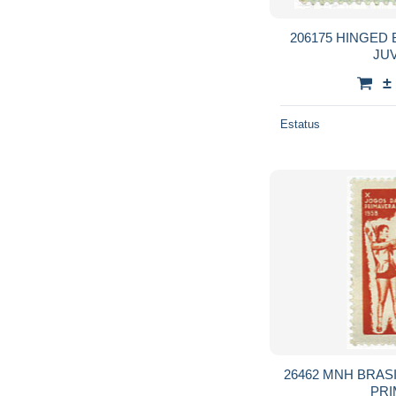
206175 HINGED 
JU
±
Estatus
26462 MNH BRASI
PR