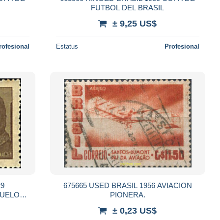
FUTBOL DEL BRASIL
± 9,25 US$
rofesional
Estatus
Profesional
29
675665 USED BRASIL 1956 AVIACION
VUELO
PIONERA.
EIRO
± 0,23 US$