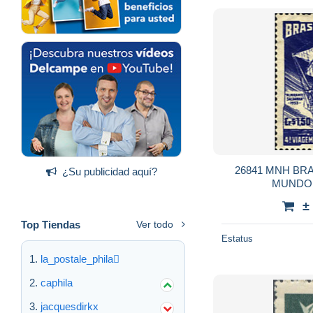
26841 MNH BRA
¿Su publicidad aquí?
MUNDO
±
Top Tiendas
Ver todo
Estatus
la_postale_phila
caphila
jacquesdirkx