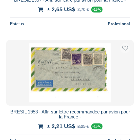
± 2,65 US$
2,70 €
-15 %
Estatus
Profesional
BRESIL 1953 - Affr. sur lettre recommandée par avion pour
la France -
± 2,21 US$
2,25 €
-15 %