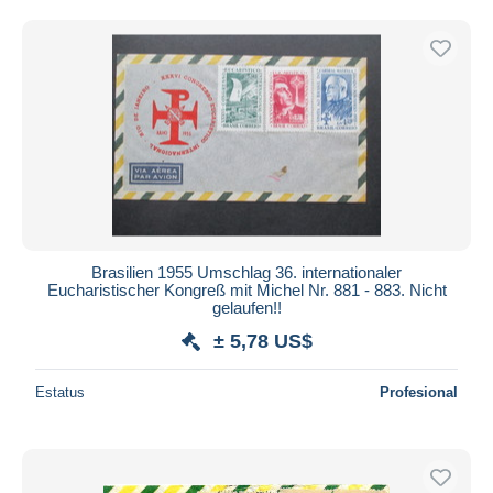
Sólo con descuento
Envío gratis
Métodos de pago
PayPal
Transferencia bancaria
Visa
Mastercard
Bancontact
iDeal
Brasilien 1955 Umschlag 36. internationaler
Maestro
Eucharistischer Kongreß mit Michel Nr. 881 - 883. Nicht
gelaufen!!
Deseleccionar todo
± 5,78 US$
Residencia del vendedor
Mundo entero
Estatus
Profesional