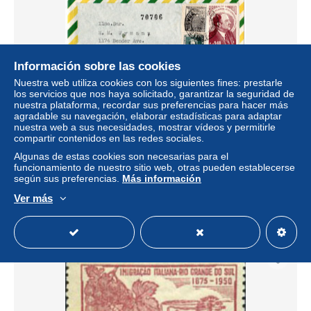
Información sobre las cookies
Nuestra web utiliza cookies con los siguientes fines: prestarle
los servicios que nos haya solicitado, garantizar la seguridad de
nuestra plataforma, recordar sus preferencias para hacer más
agradable su navegación, elaborar estadísticas para adaptar
nuestra web a sus necesidades, mostrar vídeos y permitirle
89105 - Brasilien - 1955 - Cr$1,40 Somoza MiF a R-LpBf
compartir contenidos en las redes sociales.
AV RIO BRANCO (Rio de Janeiro) -> CLEVELAND,
OHIO (USA)
Algunas de estas cookies son necesarias para el
funcionamiento de nuestro sitio web, otras pueden establecerse
± 3,47 US$
según sus preferencias.
Más información
Ver más
Estatus
Privado