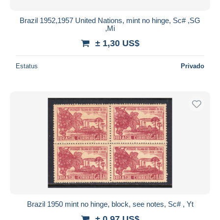
Brazil 1952,1957 United Nations, mint no hinge, Sc# ,SG
,Mi
± 1,30 US$
Estatus
Privado
Brazil 1950 mint no hinge, block, see notes, Sc# , Yt
± 0,97 US$