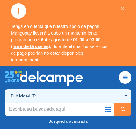
×
Tenga en cuenta que nuestro socio de pagos
Mangopay llevará a cabo un mantenimiento
programado
el 6 de agosto de 01:00 a 03:00
(hora de Bruselas)
, durante el cual los servicios
de pago podrían no estar disponibles
temporalmente.
Publicidad [PU]
Búsqueda avanzada