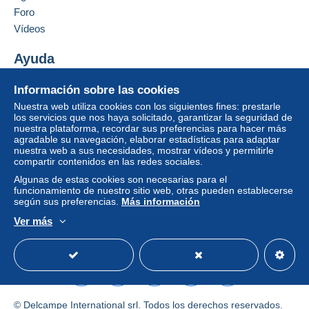
Foro
Vídeos
Ayuda
Centro de ayuda
Información sobre las cookies
Comprar en Delcampe
Nuestra web utiliza cookies con los siguientes fines: prestarle
Vender en Delcampe
los servicios que nos haya solicitado, garantizar la seguridad de
nuestra plataforma, recordar sus preferencias para hacer más
Una página securizada
agradable su navegación, elaborar estadísticas para adaptar
nuestra web a sus necesidades, mostrar vídeos y permitirle
compartir contenidos en las redes sociales.
Algunas de estas cookies son necesarias para el
funcionamiento de nuestro sitio web, otras pueden establecerse
según sus preferencias.
Más información
Ver más
Español
USD
Modo estándar
America/
© Delcampe International srl. Todos los derechos reservados.