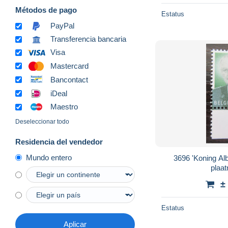
Métodos de pago
Estatus
PayPal
Transferencia bancaria
Visa
Mastercard
Bancontact
iDeal
Maestro
Deseleccionar todo
Residencia del vendedor
Mundo entero
3696 'Koning Albe
plaa
±
Estatus
Aplicar