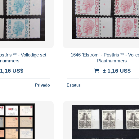
stfris ** - Volledige set
1646 'Elström' - Postfris ** - Volle
tnummers
Plaatnummers
 1,16 US$
± 1,16 US$
Privado
Estatus