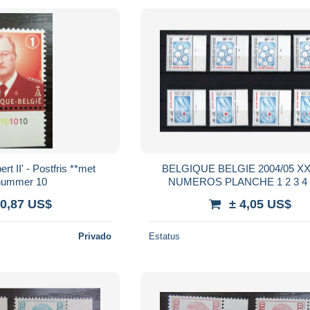
rt II' - Postfris **met
BELGIQUE BELGIE 2004/05 XX MNH
tnummer 10
NUMEROS PLANCHE 1 2 3 4 serie
complete
 0,87 US$
± 4,05 US$
Privado
Estatus