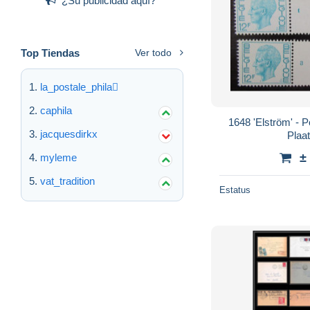
¿Su publicidad aquí?
Top Tiendas
Ver todo
la_postale_phila
caphila
1648 'Elström' - Po
jacquesdirkx
Plaa
±
myleme
vat_tradition
Estatus