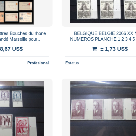
ettres Bouches du rhone
BELGIQUE BELGIE 2066 XX MNH
ndé Marseille pour
NUMEROS PLANCHE 1 2 3 4 5 6 serie
tions des rues
complete
 8,67 US$
± 1,73 US$
Profesional
Estatus