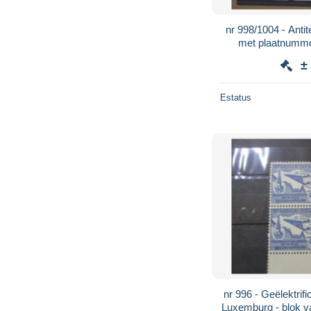
nr 998/1004 - Antit
met plaatnumme
±
Estatus
nr 996 - Geëlektrifi
Luxemburg - blok v