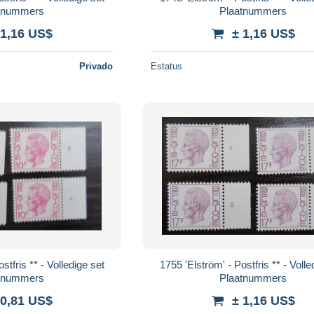
tnummers
Plaatnummers
 1,16 US$
± 1,16 US$
Privado
Estatus
stfris ** - Volledige set
1755 'Elström' - Postfris ** - Volle
tnummers
Plaatnummers
 0,81 US$
± 1,16 US$