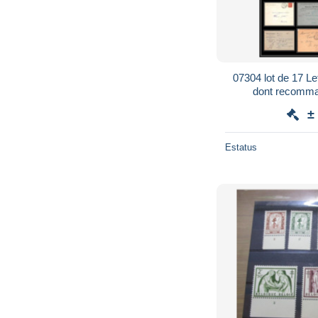
07304 lot de 17 L
dont recomma
oblitéra
±
Estatus