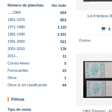
Número de planchas
Ver todo
....-1960
504
Lot 8 timbres 
1961-1970
853
1971-1980
1.110
±
1981-1990
1.431
Estatus
1991-2000
521
2001-2010
178
2011-..
11
Correo Aéreo
5
Ferrocarriles
33
Otros
1
Otros & sin clasificación
44
Filtros
Tipo de venta
1963 'Elström' - Po