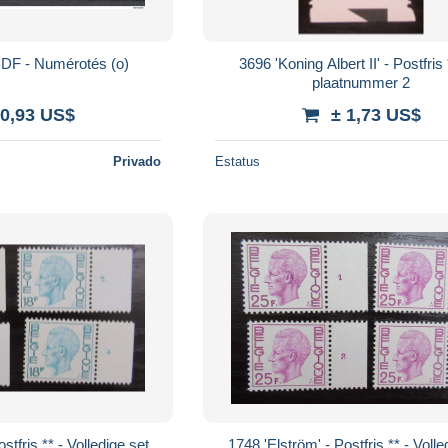
BDF - Numérotés (o)
3696 'Koning Albert II' - Postfris
plaatnummer 2
 0,93 US$
± 1,73 US$
Privado
Estatus
stfris ** - Volledige set
1748 'Elström' - Postfris ** - Volle