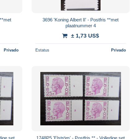
 **met
3696 'Koning Albert II' - Postfris **met
plaatnummer 4
± 1,73 US$
Privado
Estatus
Privado
dige set
1748P5 'Elström' - Postfris ** - Volledige set