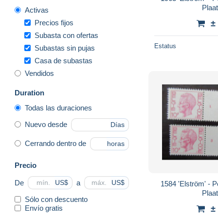
Plaa
Activas
Precios fijos
±
Subasta con ofertas
Estatus
Subastas sin pujas
Casa de subastas
Vendidos
Duration
Todas las duraciones
Nuevo desde
Días
Cerrando dentro de
horas
Precio
De
a
US$
US$
1584 'Elström' - Po
Plaa
Sólo con descuento
Envío gratis
±