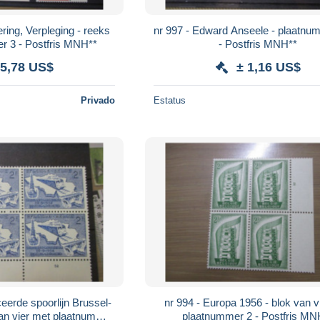
ering, Verpleging - reeks
nr 997 - Edward Anseele - plaatnu
r 3 - Postfris MNH**
- Postfris MNH**
 5,78 US$
± 1,16 US$
Privado
Estatus
ceerde spoorlijn Brussel-
nr 994 - Europa 1956 - blok van vier met
an vier met plaatnummer
plaatnummer 2 - Postfris MN