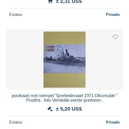
± 2,31 US$
Estatus
Privado
postkaart met stempel "Ijzerbedevaart 1971 Diksmuide "
Postfris . foto Vernielde eerste ijzertoren .
± 5,20 US$
Estatus
Privado