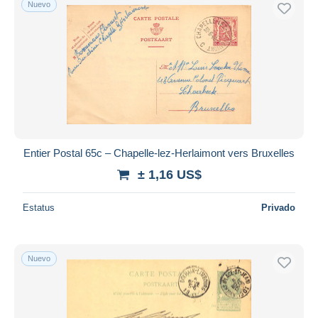
Nuevo
Sólo con descuento
Envío gratis
Métodos de pago
PayPal
Transferencia bancaria
Visa
Mastercard
Bancontact
Entier Postal 65c – Chapelle-lez-Herlaimont vers Bruxelles
iDeal
± 1,16 US$
Maestro
Deseleccionar todo
Estatus
Privado
Residencia del vendedor
Mundo entero
Nuevo