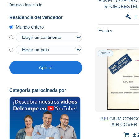
ENVELOPPE 1937. PO
Deseleccionar todo
SPOEDBESTELLING. BRU
±
Residencia del vendedor
Mundo entero
Estatus
Nuevo
Aplicar
Categoría patrocinada por
BELGIUM CONG
AIR COVER 
BRUXELLES ....17
± 