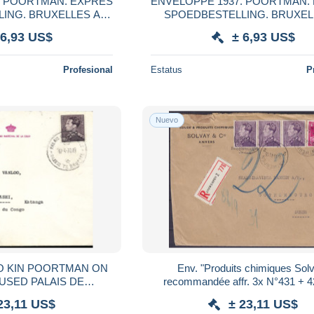
ORTMAN. EXPRES
ENVELOPPE 1937. POORTMAN. EXPRES
XELLES A
SPOEDBESTELLING. BRUXELLES A
PARIS
PARIS
 6,93 US$
± 6,93 US$
Profesional
Estatus
P
Nuevo
O KIN POORTMAN ON
Env. "Produits chimiques Sol
USED PALAIS DE
recommandée affr. 3x N°431 + 4
.04.70 TO LUBUMBASHI
ANTWERPEN /16.10.1941 p
23,11 US$
± 23,11 US$
GOTHEMBOURG (Götebor