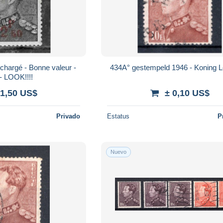
434A° gestempeld 1946 - Koning L
- LOOK!!!!
 1,50 US$
± 0,10 US$
Privado
Estatus
P
Nuevo