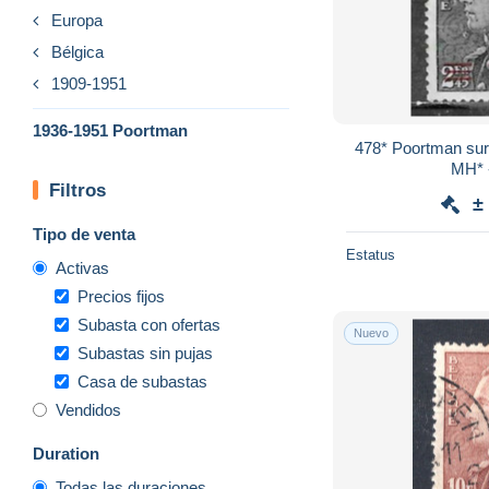
Europa
Bélgica
1909-1951
1936-1951 Poortman
478* Poortman surchargé - Bonne valeur -
MH* 
Filtros
±
Tipo de venta
Estatus
Activas
Precios fijos
Subasta con ofertas
Nuevo
Subastas sin pujas
Casa de subastas
Vendidos
Duration
Todas las duraciones