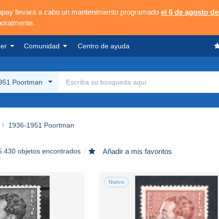
opay llevará a cabo un mantenimiento programado
el 6 de agosto de
poralmente.
er
Comunidad
Centro de ayuda
951 Poortman
1936-1951 Poortman
5.430 objetos encontrados
Añadir a mis favoritos
Nuevo