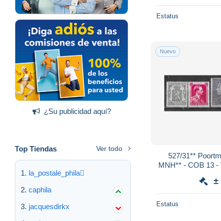
Estatus
Nuevo
¿Su publicidad aquí?
Top Tiendas
Ver todo
527/31** Poortman - Série complète -
MNH** - COB 13 - 
la_postale_phila
±
caphila
Estatus
jacquesdirkx