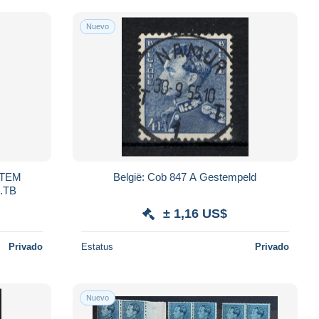
Nuevo
RTEM
België: Cob 847 A Gestempeld
.TB
± 1,16 US$
Privado
Estatus
Privado
Nuevo