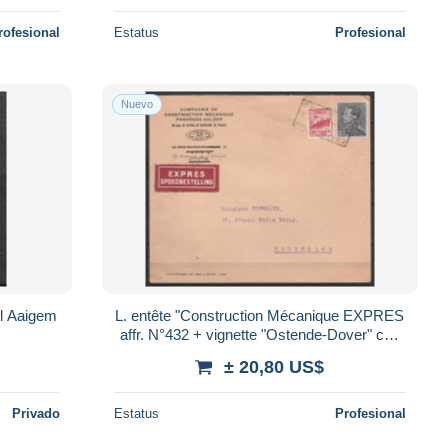
rofesional
Estatus
Profesional
Nuevo
l Aaigem
L. entête "Construction Mécanique EXPRES
affr. N°432 + vignette "Ostende-Dover" càd
CdF [BRUXELLES …/19 V 1938] pour BRU
± 20,80 US$
Privado
Estatus
Profesional