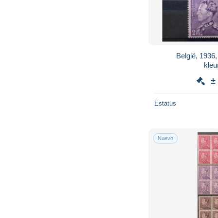
België, 1936
kle
±
Estatus
Nuevo