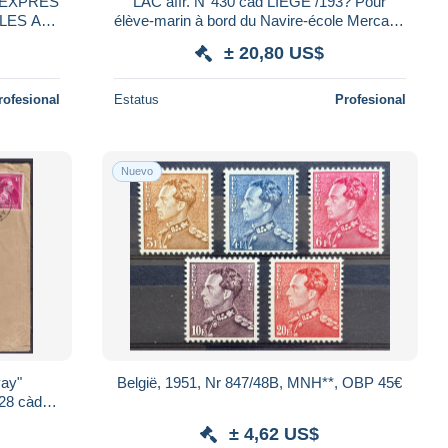
LAC affr. N°430 càd LIEGE /193? Pour
élève-marin à bord du Navire-école Mercator
via Consulat de Belgique à FORT-DE-Fran
± 20,80 US$
rofesional
Estatus
Profesional
Nuevo
vay"
België, 1951, Nr 847/48B, MNH**, OBP 45€
28 càd
our
± 4,62 US$
g)