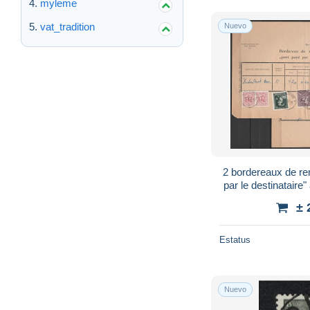
myleme
vat_tradition
Nuevo
2 bordereaux de re
par le destinataire"
& Chiffre sur
± 
Estatus
Nuevo