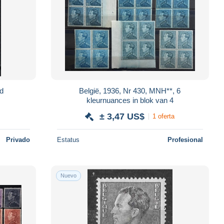
eld
België, 1936, Nr 430, MNH**, 6
kleurnuances in blok van 4
± 3,47 US$
1 oferta
Privado
Estatus
Profesional
Nuevo