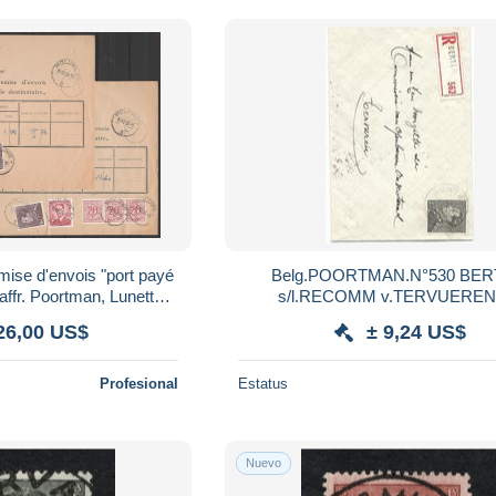
mise d'envois "port payé
Belg.POORTMAN.N°530 BE
 affr. Poortman, Lunettes
s/l.RECOMM v.TERVUEREN
 lion càd WOLUWE D
26,00 US$
± 9,24 US$
Profesional
Estatus
Nuevo