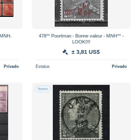
. MNH.
478** Poortman - Bonne valeur - MNH** -
LOOK!!!!
± 3,81 US$
Privado
Estatus
Privado
Nuevo