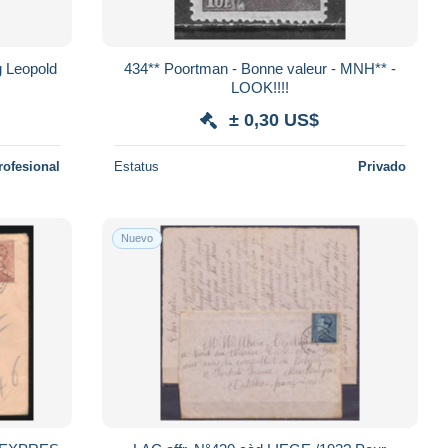
g Leopold
434** Poortman - Bonne valeur - MNH** -
LOOK!!!!
± 0,30 US$
rofesional
Estatus
Privado
Nuevo