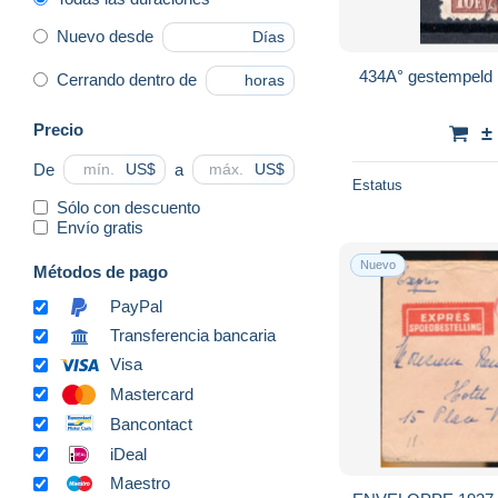
Nuevo desde
Días
434A° gestempeld 
Cerrando dentro de
horas
Precio
±
De
a
US$
US$
Estatus
Sólo con descuento
Envío gratis
Nuevo
Métodos de pago
PayPal
Transferencia bancaria
Visa
Mastercard
Bancontact
iDeal
Maestro