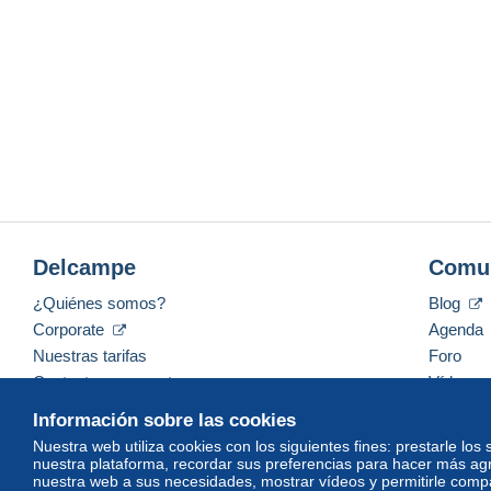
Delcampe
Comu
¿Quiénes somos?
Blog
Corporate
Agenda
Nuestras tarifas
Foro
Contacte con nosotros
Vídeos
Información sobre las cookies
Nuestra web utiliza cookies con los siguientes fines: prestarle los
nuestra plataforma, recordar sus preferencias para hacer más ag
Español
USD
America/Indiana/Vevay
Mod
nuestra web a sus necesidades, mostrar vídeos y permitirle compar