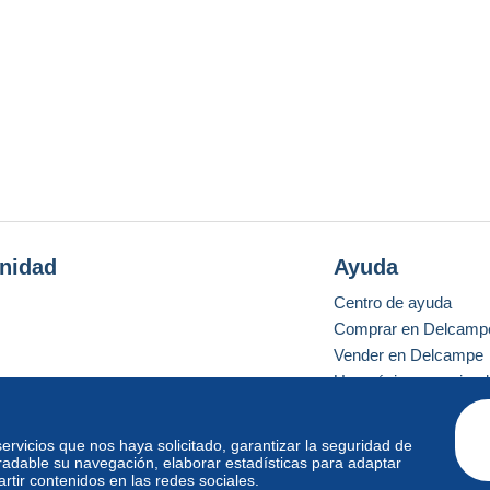
nidad
Ayuda
Centro de ayuda
Comprar en Delcamp
Vender en Delcampe
Una página securizad
 servicios que nos haya solicitado, garantizar la seguridad de
radable su navegación, elaborar estadísticas para adaptar
o estándar
tir contenidos en las redes sociales.