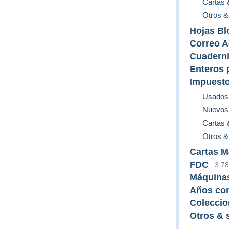
Cartas
Otros & 
Hojas Bl
Correo A
Cuaderni
Enteros 
Impuest
Usados
Nuevos
Cartas
Otros & 
Cartas 
FDC
3.7
Máquina
Años co
Colecci
Otros & s