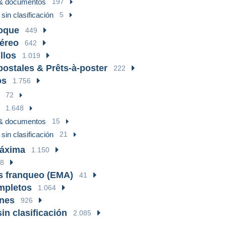
 & documentos
197
sin clasificación
5
oque
449
éreo
642
llos
1.019
postales & Prêts-à-poster
222
os
1.756
72
1.648
 & documentos
15
sin clasificación
21
Máxima
1.150
88
s franqueo (EMA)
41
mpletos
1.064
ones
926
in clasificación
2.085