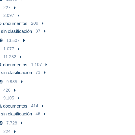
227
2.097
 & documentos
209
sin clasificación
37
9
13.507
1.077
11.252
 & documentos
1.107
sin clasificación
71
9
9.985
420
9.105
 & documentos
414
sin clasificación
46
9
7.728
224