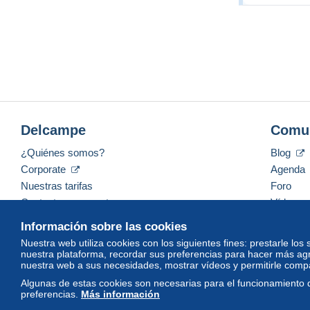
Delcampe
Comu
¿Quiénes somos?
Blog
Corporate
Agenda
Nuestras tarifas
Foro
Contacte con nosotros
Vídeos
Información sobre las cookies
Nuestra web utiliza cookies con los siguientes fines: prestarle los
nuestra plataforma, recordar sus preferencias para hacer más ag
Español
USD
America/Indiana/Vevay
Mod
nuestra web a sus necesidades, mostrar vídeos y permitirle compar
Algunas de estas cookies son necesarias para el funcionamiento 
preferencias.
Más información
© Delcampe International srl. Todos los derechos reservados.
Con