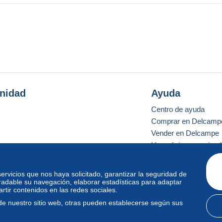
nidad
Ayuda
Centro de ayuda
Comprar en Delcamp
Vender en Delcampe
Una página securizad
 servicios que nos haya solicitado, garantizar la seguridad de
radable su navegación, elaborar estadísticas para adaptar
o estándar
tir contenidos en las redes sociales.
de nuestro sitio web, otras pueden establecerse según sus
diciones de uso
y
privacidad
.
Gestión de las cookies