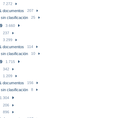
7.272
 & documentos
207
sin clasificación
25
9
3.660
237
3.299
 & documentos
114
sin clasificación
10
9
1.715
342
1.209
 & documentos
156
sin clasificación
8
1.304
206
896