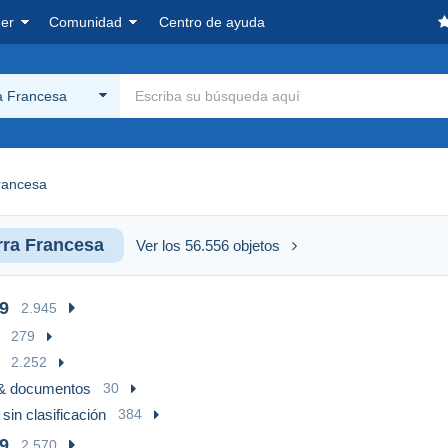
er
Comunidad
Centro de ayuda
a Francesa
rancesa
ra Francesa
Ver los 56.556 objetos
9
2.945
279
2.252
 & documentos
30
sin clasificación
384
9
2.570