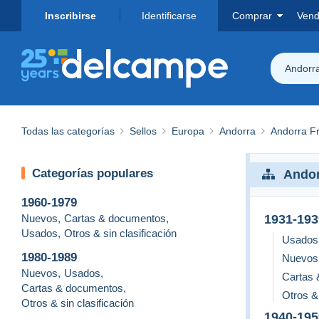
Inscribirse
Identificarse
Comprar
Vend
Andorr
Todas las categorías
Sellos
Europa
Andorra
Andorra F
Categorías populares
Andor
1960-1979
Nuevos
,
Cartas & documentos
,
1931-193
Usados
,
Otros & sin clasificación
Usados
1980-1989
Nuevos
Nuevos
,
Usados
,
Cartas
Cartas & documentos
,
Otros & 
Otros & sin clasificación
1940-195