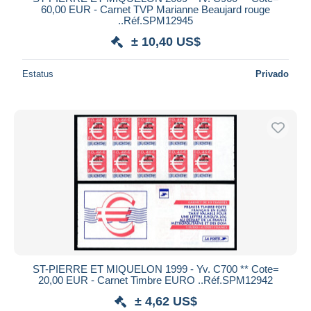
60,00 EUR - Carnet TVP Marianne Beaujard rouge
..Réf.SPM12945
± 10,40 US$
Estatus
Privado
ST-PIERRE ET MIQUELON 1999 - Yv. C700 ** Cote=
20,00 EUR - Carnet Timbre EURO ..Réf.SPM12942
± 4,62 US$