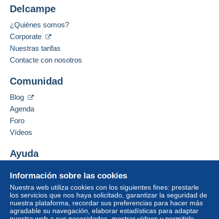
Delcampe
¿Quiénes somos?
Corporate
Nuestras tarifas
Contacte con nosotros
Comunidad
Blog
Agenda
Foro
Vídeos
Ayuda
Centro de ayuda
Información sobre las cookies
Comprar en Delcampe
Nuestra web utiliza cookies con los siguientes fines: prestarle
Vender en Delcampe
los servicios que nos haya solicitado, garantizar la seguridad de
nuestra plataforma, recordar sus preferencias para hacer más
Una página securizada
agradable su navegación, elaborar estadísticas para adaptar
nuestra web a sus necesidades, mostrar vídeos y permitirle