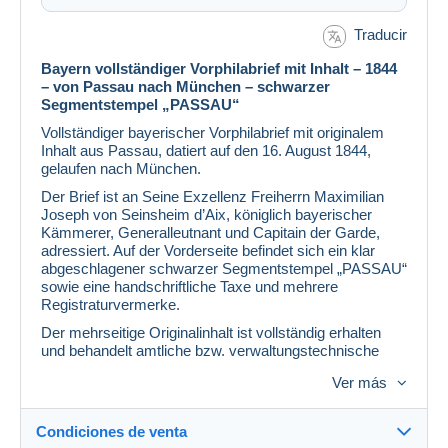
Traducir
Bayern vollständiger Vorphilabrief mit Inhalt – 1844
– von Passau nach München – schwarzer
Segmentstempel „PASSAU“
Vollständiger bayerischer Vorphilabrief mit originalem
Inhalt aus Passau, datiert auf den 16. August 1844,
gelaufen nach München.
Der Brief ist an Seine Exzellenz Freiherrn Maximilian
Joseph von Seinsheim d’Aix, königlich bayerischer
Kämmerer, Generalleutnant und Capitain der Garde,
adressiert. Auf der Vorderseite befindet sich ein klar
abgeschlagener schwarzer Segmentstempel „PASSAU“
sowie eine handschriftliche Taxe und mehrere
Registraturvermerke.
Der mehrseitige Originalinhalt ist vollständig erhalten
und behandelt amtliche bzw. verwaltungstechnische
Angelegenheiten des Königreichs Bayern.
Ver más
Der Brief wird für den Versand wieder in die
ursprüngliche Faltform zurückgelegt.
Condiciones de venta
Besonderheiten auf einen Blick