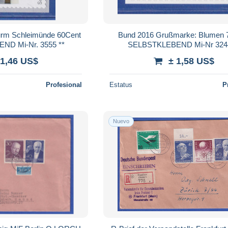
urm Schleimünde 60Cent
Bund 2016 Grußmarke: Blumen 
D Mi-Nr. 3555 **
SELBSTKLEBEND Mi-Nr 3244
 1,46 US$
± 1,58 US$
Profesional
Estatus
P
Nuevo