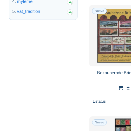
myleme
vat_tradition
Nuevo
Bezaubernde Brie
±
Estatus
Nuevo