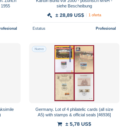
n. Zürich
Karton Bund vor 2000 - postfrisch MNH -
 1955
siehe Bescheibung
± 28,89 US$
1 oferta
rofesional
Estatus
Profesional
Nuevo
ksimile
Germany. Lot of 4 philatelic cards (all size
)
A5) with stamps & official seals [46936]
± 5,78 US$