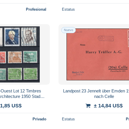
Profesional
Estatus
Nuevo
-Ouest Lot 12 Timbres
Landpost 23 Jennelt über Emden 1
nach Celle
e & Humboldt
 1,85 US$
± 14,84 US$
Privado
Estatus
P