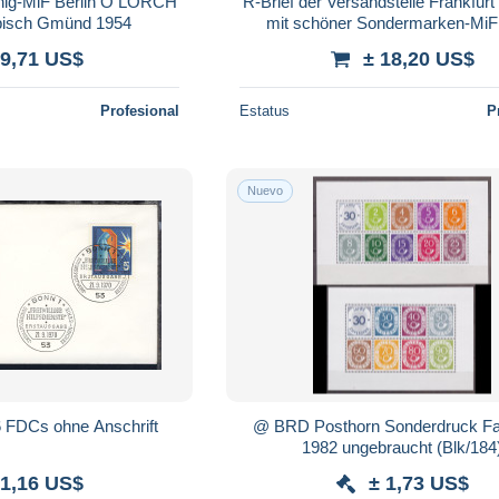
nnig-MiF Berlin O LORCH
R-Brief der Versandstelle Frankfurt 
isch Gmünd 1954
mit schöner Sondermarken-MiF
 9,71 US$
± 18,20 US$
Profesional
Estatus
P
Nuevo
 6 FDCs ohne Anschrift
@ BRD Posthorn Sonderdruck Fa
1982 ungebraucht (Blk/184
 1,16 US$
± 1,73 US$