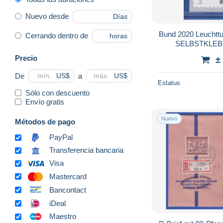
Nuevo desde
Días
Bund 2020 Leuchtt
Cerrando dentro de
horas
SELBSTKLEBEN
Precio
±
De
a
US$
US$
Estatus
Sólo con descuento
Envío gratis
Nuevo
Métodos de pago
PayPal
Transferencia bancaria
Visa
Mastercard
Bancontact
iDeal
Maestro