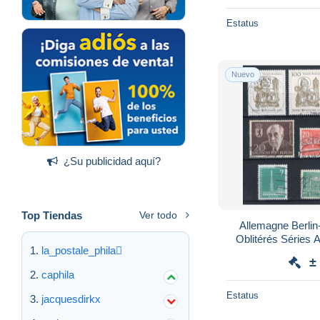
Estatus
Nuevo
¿Su publicidad aquí?
Top Tiendas
Ver todo
Allemagne Berlin
Oblitérés Séries Architecture 1950 Stade
la_postale_phila
Olympiqu
±
caphila
Estatus
jacquesdirkx