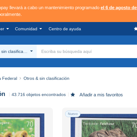
opay llevará a cabo un mantenimiento programado
el 6 de agosto de
poralmente.
er
Comunidad
Centro de ayuda
sin clasificación
a Federal
Otros & sin clasificación
ón
43.716 objetos encontrados
Añadir a mis favoritos
Nuevo