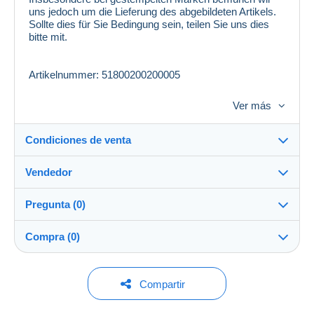
uns jedoch um die Lieferung des abgebildeten Artikels.
Sollte dies für Sie Bedingung sein, teilen Sie uns dies
bitte mit.
Artikelnummer: 51800200200005
Versandart: Brief
Ver más
Dieser Artikel unterliegt im innergemeinschaftlichen
Verkehr der Differenzbesteuerung nach § 25a UStG.
Eine Umsatzsteuer kann nicht ausgewiesen werden.
Condiciones de venta
Vendedor
Detalles de las condiciones de venta
Pregunta (0)
Envío
philmaster
100%
(13276x)
Envío tras el pago dentro de los 14 días
Compra (0)
PRO
Tienda
Entrega en persona:
Sí
Para hacer una pregunta, debe iniciar una
Última actualización: 7:11:34
Compartir
sesión.
Apellido:
Garantía:
Bodo Weber