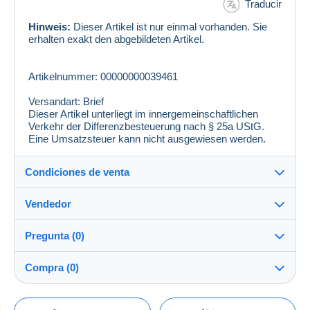
Traducir
Hinweis:
Dieser Artikel ist nur einmal vorhanden. Sie
erhalten exakt den abgebildeten Artikel.
Artikelnummer: 00000000039461
Versandart: Brief
Dieser Artikel unterliegt im innergemeinschaftlichen
Verkehr der Differenzbesteuerung nach § 25a UStG.
Eine Umsatzsteuer kann nicht ausgewiesen werden.
Condiciones de venta
Vendedor
Detalles de las condiciones de venta
Pregunta (0)
Envío
philmaster
100%
(13274x)
Envío tras el pago dentro de los 14 días
Compra (0)
PRO
Tienda
Entrega en persona:
Sí
Para hacer una pregunta, debe iniciar una
Última actualización: 16:23:13