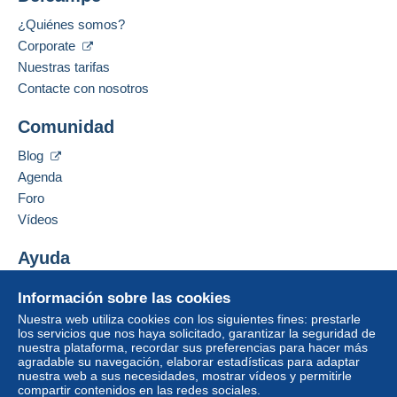
Métodos de pago:
Zona 1
¿Quiénes somos?
Corporate
Idioma hablado:
Zona 2
Alemán
Nuestras tarifas
Contacte con nosotros
Dirección profesional:
Zona 3
Bodo Weber
Comunidad
HEIDEND 11
Para acceder a la información
Zona 4
sobre las entregas, debe ser
D-41366
SCHWALMTAL
Blog
miembro y conectarse.
Alemania
Agenda
Esta zona incluye
un país
.
Foro
Identific
Registr
arse
arse
Añadir ese vendedor a los favoritos
Vídeos
Modo de envío
Contactar con el vendedor
Ocultar los objetos de este vendedor
Ayuda
Pago por:
Centro de ayuda
Información sobre las cookies
Carta (tamaño normal)
Comprar en Delcampe
Nuestra web utiliza cookies con los siguientes fines: prestarle
2,20 €
Vender en Delcampe
los servicios que nos haya solicitado, garantizar la seguridad de
nuestra plataforma, recordar sus preferencias para hacer más
Una página securizada
agradable su navegación, elaborar estadísticas para adaptar
nuestra web a sus necesidades, mostrar vídeos y permitirle
Condiciones de pago:
compartir contenidos en las redes sociales.