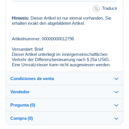
Traducir
Hinweis:
Dieser Artikel ist nur einmal vorhanden. Sie
erhalten exakt den abgebildeten Artikel.
Artikelnummer: 00000000012796
Versandart: Brief
Dieser Artikel unterliegt im innergemeinschaftlichen
Verkehr der Differenzbesteuerung nach § 25a UStG.
Eine Umsatzsteuer kann nicht ausgewiesen werden.
Condiciones de venta
Vendedor
Detalles de las condiciones de venta
Pregunta (0)
Envío
philmaster
100%
(13274x)
Envío tras el pago dentro de los 14 días
Compra (0)
PRO
Tienda
Entrega en persona: