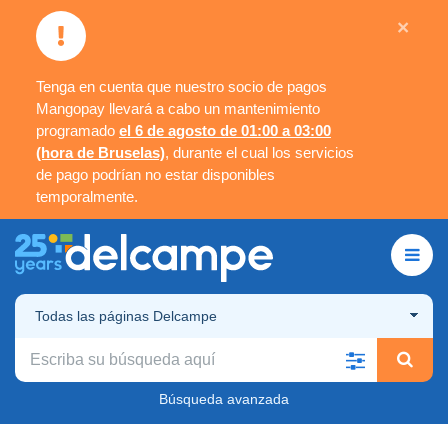
×
Tenga en cuenta que nuestro socio de pagos
Mangopay llevará a cabo un mantenimiento
programado
el 6 de agosto de 01:00 a 03:00
(hora de Bruselas)
, durante el cual los servicios
de pago podrían no estar disponibles
temporalmente.
Todas las páginas Delcampe
Búsqueda avanzada