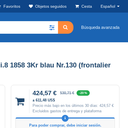
Favoritos
Objetos seguidos
Cesta
Español
Búsqueda avanzada
858 3Kr blau Nr.130 (frontalier
424,57 €
530,71 €
-20 %
± 611,48 US$
Precio más bajo en los últimos 30 días:
424,57 €
Excluidos gastos de entrega y plataforma
Para poder comprar, debe iniciar sesión.