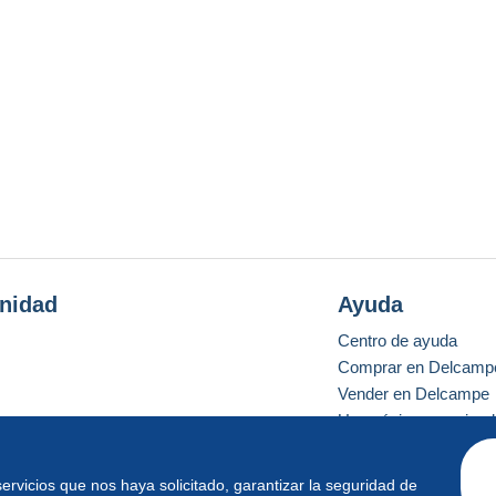
nidad
Ayuda
Centro de ayuda
Comprar en Delcamp
Vender en Delcampe
Una página securizad
 servicios que nos haya solicitado, garantizar la seguridad de