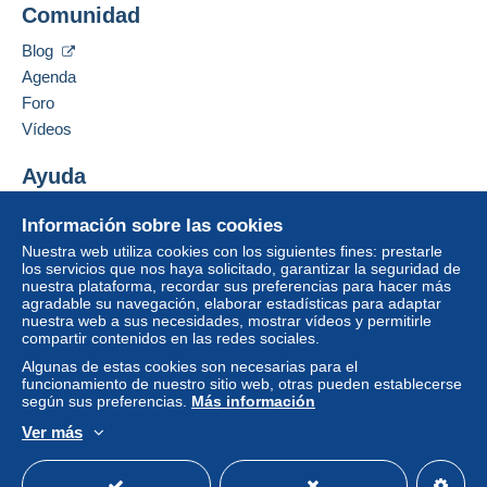
Comunidad
HEIDEND 11
Para acceder a la información
Zona 4
sobre las entregas, debe ser
D-41366
SCHWALMTAL
Blog
miembro y conectarse.
Alemania
Agenda
Esta zona incluye
un país
.
Foro
Identific
Registr
arse
arse
Añadir ese vendedor a los favoritos
Vídeos
Modo de envío
Contactar con el vendedor
Ocultar los objetos de este vendedor
Ayuda
Pago por:
Centro de ayuda
Información sobre las cookies
Carta (tamaño normal)
Comprar en Delcampe
Nuestra web utiliza cookies con los siguientes fines: prestarle
2,20 €
Vender en Delcampe
los servicios que nos haya solicitado, garantizar la seguridad de
nuestra plataforma, recordar sus preferencias para hacer más
Una página securizada
agradable su navegación, elaborar estadísticas para adaptar
nuestra web a sus necesidades, mostrar vídeos y permitirle
Condiciones de pago:
compartir contenidos en las redes sociales.
Todos los pagos se realizan a través de la página web
Algunas de estas cookies son necesarias para el
de Delcampe. Según las posibilidades ofrecidas por el
funcionamiento de nuestro sitio web, otras pueden establecerse
según sus preferencias.
Más información
vendedor, puede utilizar
PayPal
, añadir una
tarjeta de
crédito/débito
o realizar una
transferencia a su saldo
.
Ver más
No se realizan pagos por cheque o transferencia
Español
USD
Modo estándar
America/
bancaria directa al vendedor.