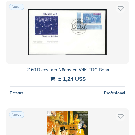
Sólo con descuento
Nuevo
Envío gratis
Métodos de pago
PayPal
Transferencia bancaria
Visa
Mastercard
Bancontact
iDeal
2160 Dienst am Nächsten VdK FDC Bonn
Maestro
± 1,24 US$
Deseleccionar todo
Estatus
Profesional
Residencia del vendedor
Mundo entero
Nuevo