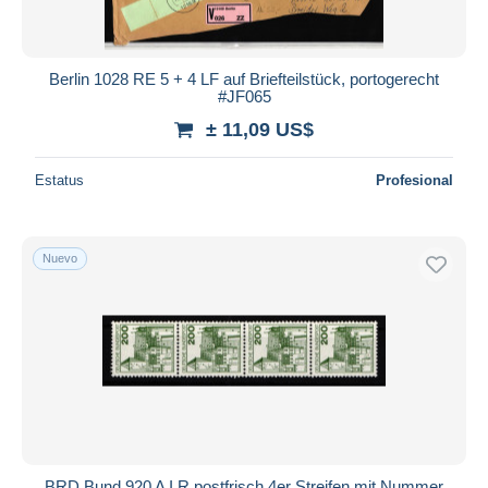
Berlin 1028 RE 5 + 4 LF auf Briefteilstück, portogerecht
#JF065
± 11,09 US$
Estatus
Profesional
Nuevo
BRD Bund 920 A I R postfrisch 4er Streifen mit Nummer