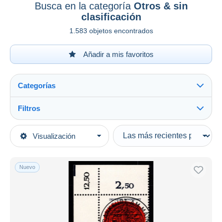
Busca en la categoría
Otros & sin
clasificación
1.583 objetos encontrados
Añadir a mis favoritos
Categorías
Filtros
Ver todo
Tipo de venta
Visualización
Categorías principales
Activas
Sellos
Precios fijos
Europa
Nuevo
Subasta con ofertas
Alemania
Subastas sin pujas
República Federal
Casa de subastas
1970-1979
Vendidos