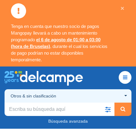
×
Tenga en cuenta que nuestro socio de pagos
Mangopay llevará a cabo un mantenimiento
programado
el 6 de agosto de 01:00 a 03:00
(hora de Bruselas)
, durante el cual los servicios
de pago podrían no estar disponibles
temporalmente.
Otros & sin clasificación
Búsqueda avanzada