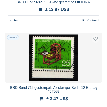
BRD Bund 969-971 KBWZ gestempelt #OO637
iDeal
± 13,87 US$
Maestro
Deseleccionar todo
Estatus
Profesional
Residencia del vendedor
Mundo entero
Nuevo
Aplicar
BRD Bund 715 gestempelt Vollstempel Berlin 12 Ersttag
#JT582
± 3,47 US$