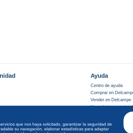
nidad
Ayuda
Centro de ayuda
Comprar en Delcamp
Vender en Delcampe
Una página securizad
 servicios que nos haya solicitado, garantizar la seguridad de
radable su navegación, elaborar estadísticas para adaptar
o estándar