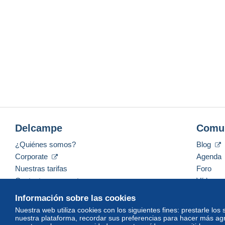
Delcampe
Comu
¿Quiénes somos?
Blog
Corporate
Agenda
Nuestras tarifas
Foro
Contacte con nosotros
Vídeos
Información sobre las cookies
Nuestra web utiliza cookies con los siguientes fines: prestarle los
nuestra plataforma, recordar sus preferencias para hacer más ag
Español
USD
America/Indiana/Vevay
Mod