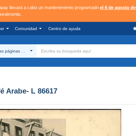
opay llevará a cabo un mantenimiento programado
el 6 de agosto de
poralmente.
er
Comunidad
Centro de ayuda
las páginas Delcampe
é Arabe- L 86617