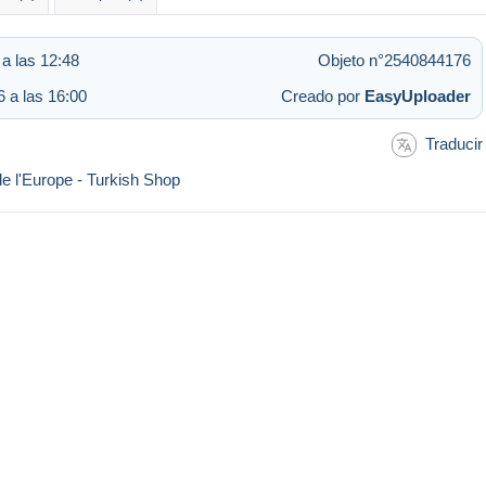
a las 12:48
Objeto n°2540844176
 a las 16:00
Creado por
EasyUploader
Traducir
e l'Europe - Turkish Shop