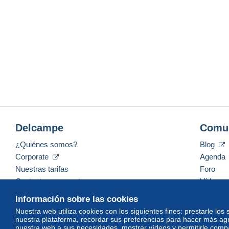
Delcampe
Comu
¿Quiénes somos?
Blog
Corporate
Agenda
Nuestras tarifas
Foro
Contacte con nosotros
Vídeos
Información sobre las cookies
Nuestra web utiliza cookies con los siguientes fines: prestarle los
nuestra plataforma, recordar sus preferencias para hacer más ag
Español
USD
America/Indiana/Vevay
Mod
nuestra web a sus necesidades, mostrar vídeos y permitirle compar