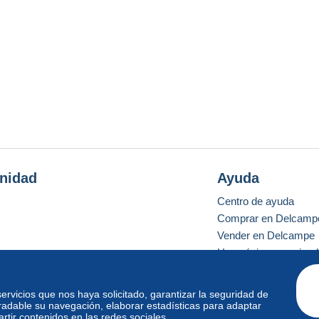
nidad
Ayuda
Centro de ayuda
Comprar en Delcamp
Vender en Delcampe
Una página securizad
 servicios que nos haya solicitado, garantizar la seguridad de
radable su navegación, elaborar estadísticas para adaptar
o estándar
tir contenidos en las redes sociales.