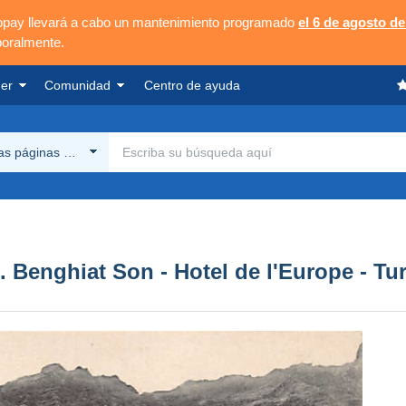
opay llevará a cabo un mantenimiento programado
el 6 de agosto de
poralmente.
er
Comunidad
Centro de ayuda
las páginas Delcampe
 Benghiat Son - Hotel de l'Europe - Tu