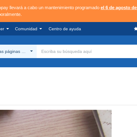
opay llevará a cabo un mantenimiento programado
el 6 de agosto de
poralmente.
er
Comunidad
Centro de ayuda
las páginas Delcampe