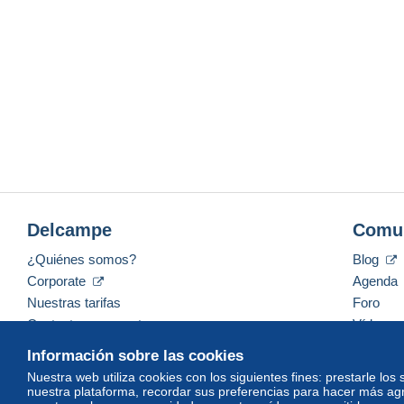
Delcampe
Comu
¿Quiénes somos?
Blog
Corporate
Agenda
Nuestras tarifas
Foro
Contacte con nosotros
Vídeos
Información sobre las cookies
Nuestra web utiliza cookies con los siguientes fines: prestarle los
nuestra plataforma, recordar sus preferencias para hacer más ag
Español
USD
America/Indiana/Vevay
Mod