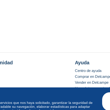
nidad
Ayuda
Centro de ayuda
Comprar en Delcamp
Vender en Delcampe
Una página securizad
 servicios que nos haya solicitado, garantizar la seguridad de
radable su navegación, elaborar estadísticas para adaptar
o estándar