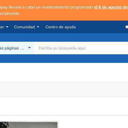
opay llevará a cabo un mantenimiento programado
el 6 de agosto de
poralmente.
er
Comunidad
Centro de ayuda
las páginas Delcampe