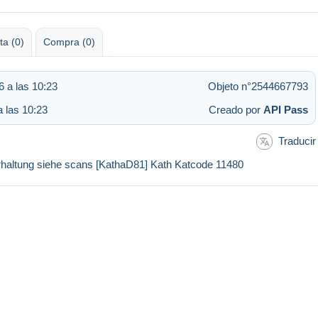
ta (0)
Compra (0)
 a las 10:23
Objeto n°2544667793
a las 10:23
Creado por
API Pass
Traducir
Erhaltung siehe scans [KathaD81] Kath Katcode 11480