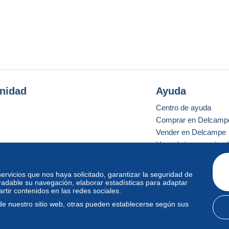
nidad
Ayuda
Centro de ayuda
Comprar en Delcamp
Vender en Delcampe
Una página securizad
 servicios que nos haya solicitado, garantizar la seguridad de
radable su navegación, elaborar estadísticas para adaptar
o estándar
tir contenidos en las redes sociales.
de nuestro sitio web, otras pueden establecerse según sus
diciones de uso
y
privacidad
.
Gestión de las cookies