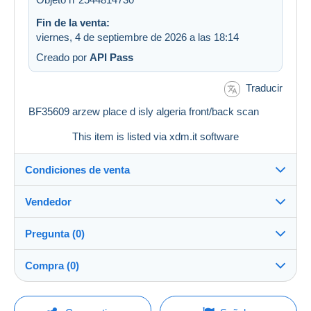
Fin de la venta:
viernes, 4 de septiembre de 2026 a las 18:14
Creado por
API Pass
Traducir
BF35609 arzew place d isly algeria front/back scan
This item is listed via xdm.it software
Condiciones de venta
Vendedor
Detalles de las condiciones de venta
Pregunta (0)
Envío
postcardschef2025
99%
(372x)
Envío tras el pago dentro de los 14 días
Compra (0)
PRO
Tienda
Garantía:
Derecho de retracto
|
Gastos de devolución a cargo del
Para hacer una pregunta, debe iniciar una
Última actualización: 16:56:22