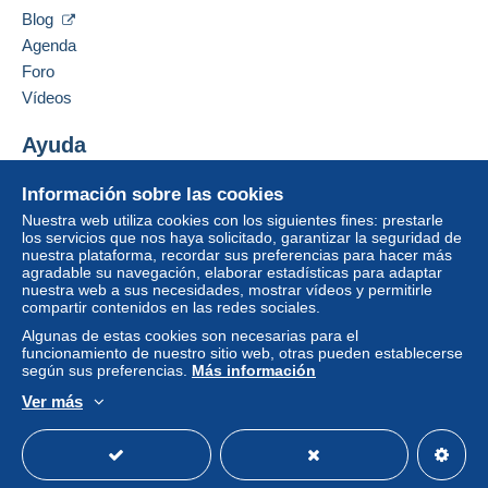
VÕRU MAAKOND
Blog
66009
SARU KYLA
Agenda
Zona 2
Estonia
Foro
Vídeos
Zona 3
Añadir ese vendedor a los favoritos
Contactar con el vendedor
Ayuda
Ocultar los objetos de este vendedor
Esta zona incluye
un país
.
Para acceder a la información
Centro de ayuda
Información sobre las cookies
sobre las entregas, debe ser
Carta (tamaño normal)
Comprar en Delcampe
miembro y conectarse.
Nuestra web utiliza cookies con los siguientes fines: prestarle
Vender en Delcampe
los servicios que nos haya solicitado, garantizar la seguridad de
Pago por:
nuestra plataforma, recordar sus preferencias para hacer más
Una página securizada
Identific
Registr
agradable su navegación, elaborar estadísticas para adaptar
arse
arse
De 0,01 € a 19,99 €
nuestra web a sus necesidades, mostrar vídeos y permitirle
compartir contenidos en las redes sociales.
1,80 €
Algunas de estas cookies son necesarias para el
funcionamiento de nuestro sitio web, otras pueden establecerse
De 20,00 € a 79,99 €
según sus preferencias.
Más información
8,30 €
Ver más
Español
USD
Modo estándar
America/
Desde 80,00 €
0,00 €