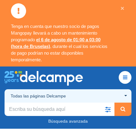
×
Tenga en cuenta que nuestro socio de pagos
Mangopay llevará a cabo un mantenimiento
programado
el 6 de agosto de 01:00 a 03:00
(hora de Bruselas)
, durante el cual los servicios
de pago podrían no estar disponibles
temporalmente.
Todas las páginas Delcampe
Búsqueda avanzada