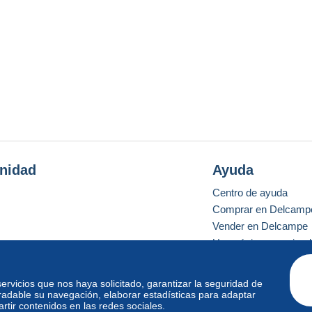
nidad
Ayuda
Centro de ayuda
Comprar en Delcamp
Vender en Delcampe
Una página securizad
 servicios que nos haya solicitado, garantizar la seguridad de
radable su navegación, elaborar estadísticas para adaptar
o estándar
tir contenidos en las redes sociales.