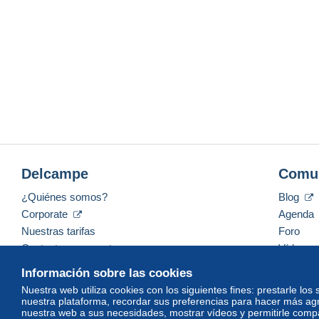
Delcampe
Comu
¿Quiénes somos?
Blog
Corporate
Agenda
Nuestras tarifas
Foro
Contacte con nosotros
Vídeos
Información sobre las cookies
Nuestra web utiliza cookies con los siguientes fines: prestarle los
nuestra plataforma, recordar sus preferencias para hacer más ag
Español
USD
America/Indiana/Vevay
Mod
nuestra web a sus necesidades, mostrar vídeos y permitirle compar