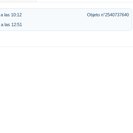
a las 10:12
Objeto n°2540737640
 a las 12:51