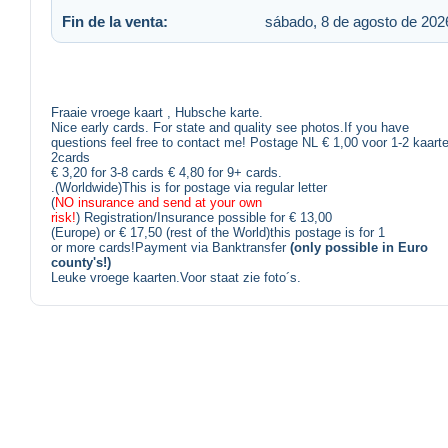
Fin de la venta:
sábado, 8 de agosto de 2026
Fraaie vroege kaart , Hubsche karte.
Nice early cards. For state and quality see photos.If you have
questions feel free to contact me! Postage NL € 1,00 voor 1-2 kaarte
2cards
€ 3,20 for 3-8 cards € 4,80 for 9+ cards.
.(Worldwide)This is for postage via regular letter
(
NO insurance and send at your own
risk!
) Registration/Insurance possible for € 13,00
(Europe) or € 17,50 (rest of the World)this postage is for 1
or more cards!Payment via Banktransfer
(only possible in Euro
county's!)
Leuke vroege kaarten.Voor staat zie foto´s.