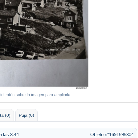
del ratón sobre la imagen para ampliarla
ta (0)
Puja (0)
a las 8:44
Objeto n°1691595304