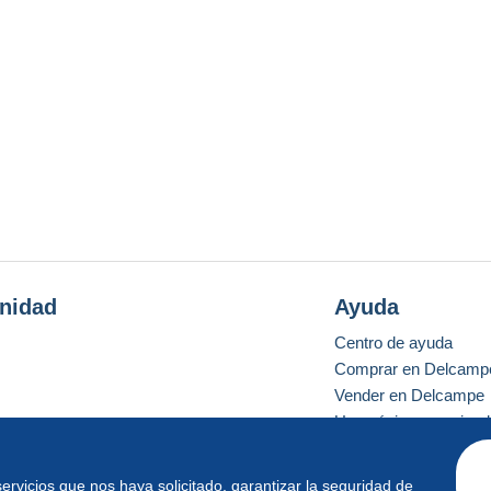
nidad
Ayuda
Centro de ayuda
Comprar en Delcamp
Vender en Delcampe
Una página securizad
 servicios que nos haya solicitado, garantizar la seguridad de