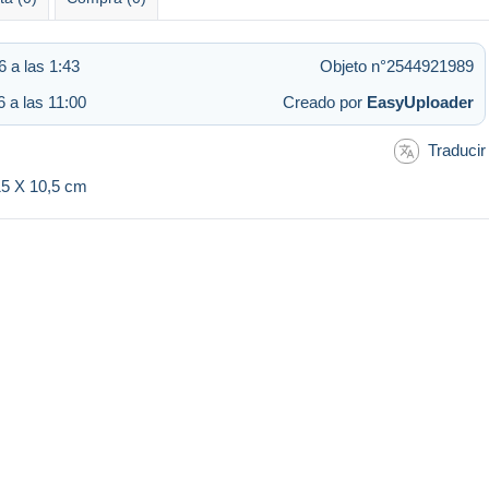
 a las 1:43
Objeto n°2544921989
6 a las 11:00
Creado por
EasyUploader
Traducir
 15 X 10,5 cm