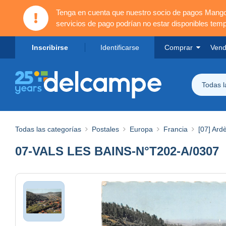
Tenga en cuenta que nuestro socio de pagos Mang
servicios de pago podrían no estar disponibles tem
Inscribirse
Identificarse
Comprar
Vend
Todas 
Todas las categorías
Postales
Europa
Francia
[07] Ard
07-VALS LES BAINS-N°T202-A/0307