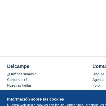
Delcampe
Comu
¿Quiénes somos?
Blog
Corporate
Agenda
Nuestras tarifas
Foro
Contacte con nosotros
Vídeos
Información sobre las cookies
Nuestra web utiliza cookies con los siguientes fines: prestarle los