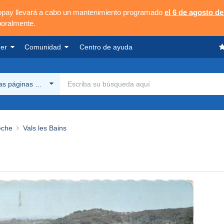
opay llevará a cabo un mantenimiento programado
el 6 de agosto de
poralmente.
er
Comunidad
Centro de ayuda
las páginas Delcampe
èche
Vals les Bains