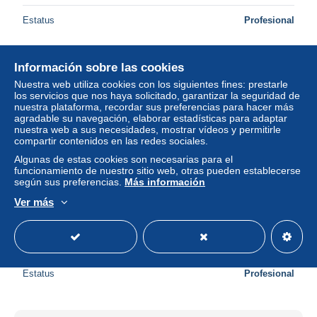
Estatus
Profesional
Información sobre las cookies
Nuevo
Nuestra web utiliza cookies con los siguientes fines: prestarle
los servicios que nos haya solicitado, garantizar la seguridad de
nuestra plataforma, recordar sus preferencias para hacer más
agradable su navegación, elaborar estadísticas para adaptar
nuestra web a sus necesidades, mostrar vídeos y permitirle
compartir contenidos en las redes sociales.
Algunas de estas cookies son necesarias para el
funcionamiento de nuestro sitio web, otras pueden establecerse
según sus preferencias.
Más información
Ver más
13 LES SAINTES MARIES DE LA MER l'eglise
± 2,89 US$
Estatus
Profesional