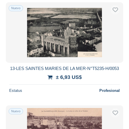
Nuevo
Sólo con descuento
Envío gratis
Métodos de pago
PayPal
Transferencia bancaria
Visa
Mastercard
Bancontact
13-LES SAINTES MARIES DE LA MER-N°T5235-H/0053
iDeal
± 6,93 US$
Maestro
Deseleccionar todo
Estatus
Profesional
Residencia del vendedor
Mundo entero
Nuevo