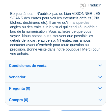
Traducir
Bonjour à tous ! N'oubliez pas de bien VISIONNER LES
SCANS des cartes pour voir les éventuels défauts( Plis,
tâches, déchirures etc). Il arrive qu'il manque des
angles ou des traits sur le visuel qui est du à un défaut
lors de la numérisation. Vous achetez ce que vous
voyez. Nous notons aussi souvent que possible les
détails de la cartre au verso. N'hésitez pas à nous
contacter avant d'enchérir pour toute question ou
précision. Bonne visite dans notre boutique ! Merci pour
vos achats.
Condiciones de venta
Vendedor
Detalles de las condiciones de venta
Pregunta (0)
Envío
MondialCollection
100%
(36168x)
Envío tras el pago dentro de los 5 días
Compra (0)
PRO
Tienda
Garantía: