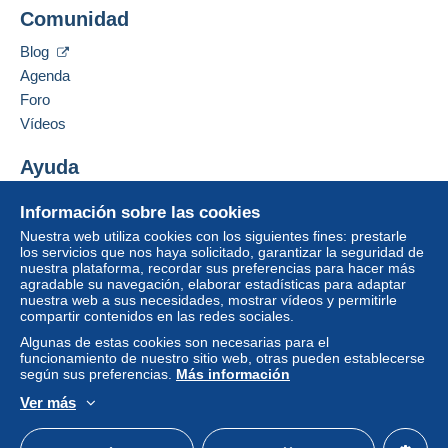
Mondial Collection
Comunidad
13 CHEMIN DE TORREILLES
Zona 1
66510
Saint-Hippolyte
Blog
Francia
Agenda
Zona 2
Foro
Añadir ese vendedor a los favoritos
Vídeos
Esta zona incluye
un país
.
Contactar con el vendedor
Ocultar los objetos de este vendedor
Ayuda
Modo de envío
Para acceder a la información
Centro de ayuda
sobre las entregas, debe ser
Pago por:
Información sobre las cookies
Comprar en Delcampe
miembro y conectarse.
Nuestra web utiliza cookies con los siguientes fines: prestarle
Vender en Delcampe
Carta (tamaño normal)
los servicios que nos haya solicitado, garantizar la seguridad de
Identific
Registr
nuestra plataforma, recordar sus preferencias para hacer más
Una página securizada
2,50 €
arse
arse
agradable su navegación, elaborar estadísticas para adaptar
nuestra web a sus necesidades, mostrar vídeos y permitirle
Carta con seguimiento (formato normal/o
compartir contenidos en las redes sociales.
pequeño)
Algunas de estas cookies son necesarias para el
funcionamiento de nuestro sitio web, otras pueden establecerse
4,00 €
según sus preferencias.
Más información
Carta certificada (tamaño normal/carta
Ver más
pequeña) + seguro (seguimiento)
Español
USD
Modo estándar
America/
8,00 €