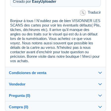
Creado por
EasyUploader
Traducir
Bonjour à tous ! N'oubliez pas de bien VISIONNER LES
SCANS des cartes pour voir les éventuels défauts( Plis,
tâches, déchirures etc). Il arrive qu'il manque des
angles ou des traits sur le visuel qui est du à un défaut
lors de la numérisation. Vous achetez ce que vous
voyez. Nous notons aussi souvent que possible les
détails de la cartre au verso. N'hésitez pas à nous
contacter avant d'enchérir pour toute question ou
précision. Bonne visite dans notre boutique ! Merci pour
vos achats.
Condiciones de venta
Vendedor
Detalles de las condiciones de venta
Pregunta (0)
Envío
MondialCollection
100%
(36125x)
Envío tras el pago dentro de los 5 días
Compra (0)
PRO