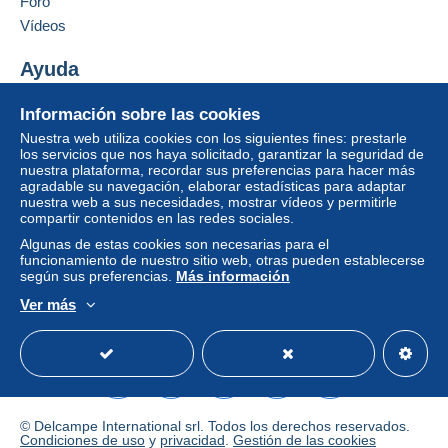
Foro
Añadir ese vendedor a los favoritos
Vídeos
Esta zona incluye
un país
.
Contactar con el vendedor
Ocultar los objetos de este vendedor
Ayuda
Modo de envío
Para acceder a la información
Centro de ayuda
sobre las entregas, debe ser
Pago por:
Información sobre las cookies
Comprar en Delcampe
miembro y conectarse.
Nuestra web utiliza cookies con los siguientes fines: prestarle
Vender en Delcampe
Carta (tamaño normal)
los servicios que nos haya solicitado, garantizar la seguridad de
Identific
Registr
nuestra plataforma, recordar sus preferencias para hacer más
Una página securizada
2,50 €
arse
arse
agradable su navegación, elaborar estadísticas para adaptar
nuestra web a sus necesidades, mostrar vídeos y permitirle
Carta con seguimiento (formato normal/o
compartir contenidos en las redes sociales.
pequeño)
Algunas de estas cookies son necesarias para el
funcionamiento de nuestro sitio web, otras pueden establecerse
4,00 €
según sus preferencias.
Más información
Carta certificada (tamaño normal/carta
Ver más
pequeña) + seguro (seguimiento)
Español
USD
Modo estándar
America/
8,00 €
Condiciones de pago:
© Delcampe International srl. Todos los derechos reservados.
Todos los pagos se realizan a través de la página web
Condiciones de uso
y
privacidad
.
Gestión de las cookies