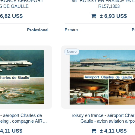
 FRANCE AEROPORT
95* ROISSY EN FRANCE les cedres
S DE GAULLE
RL57,1303
 6,82 US$
± 6,93 US$
Profesional
Estatus
P
Nuevo
 - aéroport Charles de
roissy en france - aéroport Char
oeing , compagnie AIR
Gaulle - avion aviation airpo
viation airport
 4,11 US$
± 4,11 US$