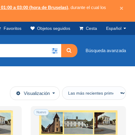
 01:00 a 03:00 (hora de Bruselas)
, durante el cual los
×
Favoritos
Objetos seguidos
Cesta
Español
Búsqueda avanzada
Visualización
Nuevo