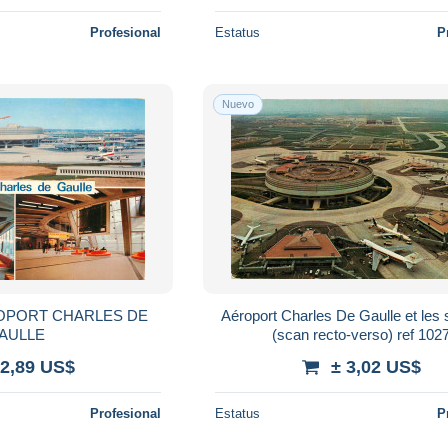
Profesional
Estatus
P
Nuevo
ROPORT CHARLES DE
Aéroport Charles De Gaulle et les s
AULLE
(scan recto-verso) ref 102
 2,89 US$
± 3,02 US$
Profesional
Estatus
P