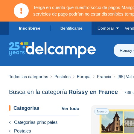
Tenga en cuenta que nuestro socio de pagos Mang
servicios de pago podrían no estar disponibles tem
Inscribirse
Identificarse
Comprar
Vend
Roissy
Todas las categorías
Postales
Europa
Francia
[95] Val 
Busca en la categoría
Roissy en France
738 
Categorías
Ver todo
Nuevo
Categorías principales
Postales