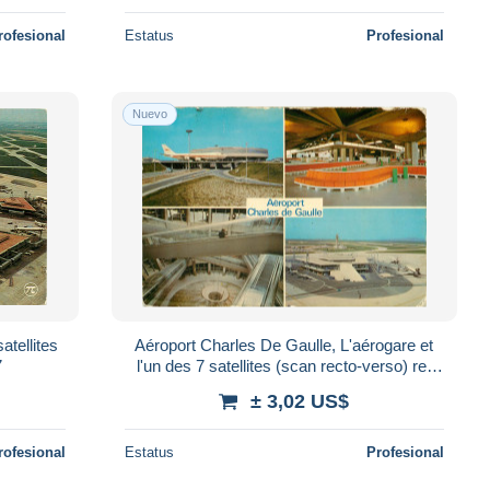
rofesional
Estatus
Profesional
Nuevo
atellites
Aéroport Charles De Gaulle, L'aérogare et
7
l'un des 7 satellites (scan recto-verso) ref
1027
± 3,02 US$
rofesional
Estatus
Profesional