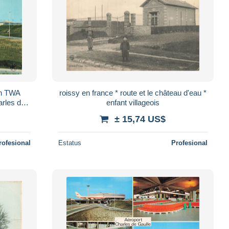
ion TWA
roissy en france * route et le château d'eau *
arles de
enfant villageois
re
± 15,74 US$
rofesional
Estatus
Profesional