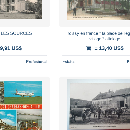
illa LES SOURCES
roissy en france * la place de l'ég
village * attelage
 9,91 US$
± 13,40 US$
Profesional
Estatus
P