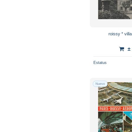
roissy * v
±
Estatus
Nuevo