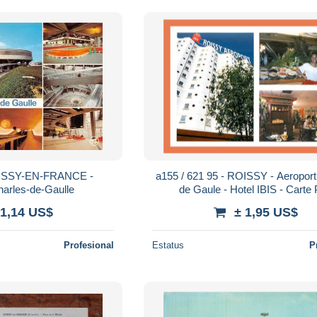
OISSY-EN-FRANCE -
a155 / 621 95 - ROISSY - Aeroport
harles-de-Gaulle
de Gaule - Hotel IBIS - Carte
 1,14 US$
± 1,95 US$
Profesional
Estatus
P