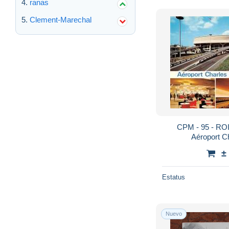
ranas
Clement-Marechal
CPM - 95 - R
Aéroport C
±
Estatus
Nuevo