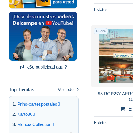
Estatus
Nuevo
¿Su publicidad aquí?
Top Tiendas
Ver todo
95 ROISSY AE
G
Prins-cartespostales
±
Karto86
Estatus
MondialCollection