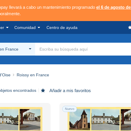
opay llevará a cabo un mantenimiento programado
el 6 de agosto de
poralmente.
er
Comunidad
Centro de ayuda
 en France
d'Oise
Roissy en France
objetos encontrados
Añadir a mis favoritos
Nuevo