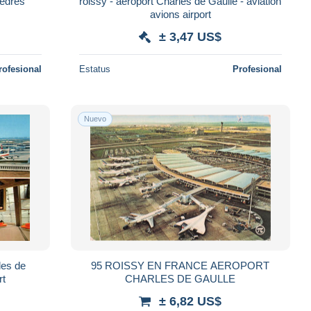
roissy - aéroport Charles de Gaulle - aviation
avions airport
± 3,47 US$
rofesional
Estatus
Profesional
Nuevo
les de
95 ROISSY EN FRANCE AEROPORT
rt
CHARLES DE GAULLE
± 6,82 US$