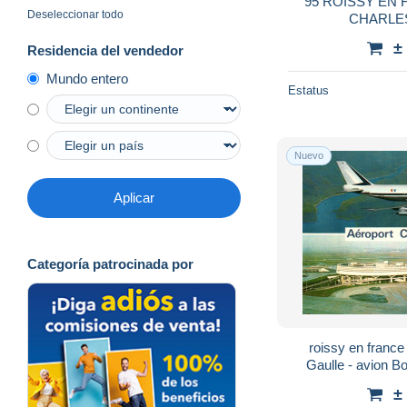
95 ROISSY EN
Deseleccionar todo
CHARLE
±
Residencia del vendedor
Mundo entero
Estatus
Nuevo
Aplicar
Categoría patrocinada por
roissy en france
Gaulle - avion B
FRANCE - a
±