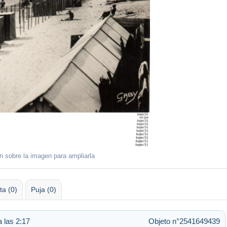
ón sobre la imagen para ampliarla
ta (0)
Puja (0)
 las 2:17
Objeto n°2541649439